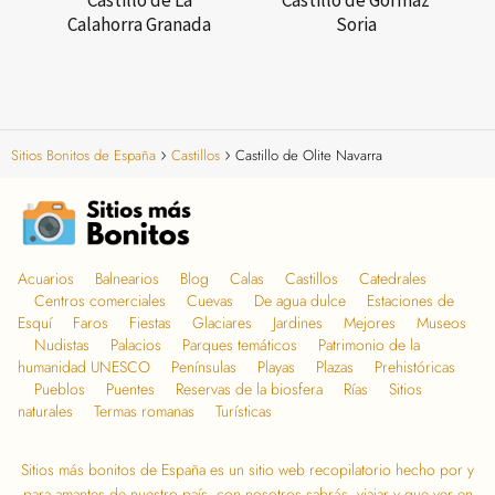
Castillo de La
Castillo de Gormaz
Calahorra Granada
Soria
Sitios Bonitos de España
Castillos
Castillo de Olite Navarra
Acuarios
Balnearios
Blog
Calas
Castillos
Catedrales
Centros comerciales
Cuevas
De agua dulce
Estaciones de
Esquí
Faros
Fiestas
Glaciares
Jardines
Mejores
Museos
Nudistas
Palacios
Parques temáticos
Patrimonio de la
humanidad UNESCO
Penínsulas
Playas
Plazas
Prehistóricas
Pueblos
Puentes
Reservas de la biosfera
Rías
Sitios
naturales
Termas romanas
Turísticas
Sitios más bonitos de España
es un sitio web recopilatorio hecho por y
para amantes de nuestro país, con nosotros sabrás, viajar y que ver en