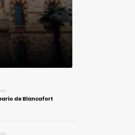
IOS
eario de Blancafort
IOS