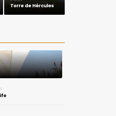
Torre de Hércules
OS
ife