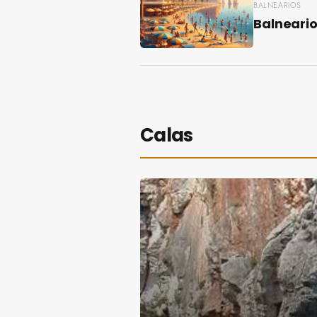
BALNEARIOS
Balneari
Calas