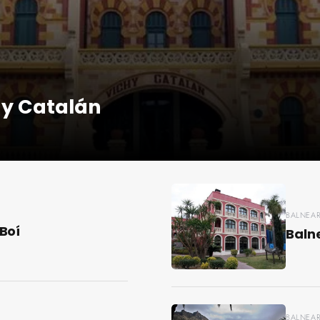
hy Catalán
BALNEAR
Boí
Baln
BALNEAR