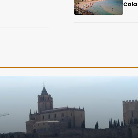
Cala
t