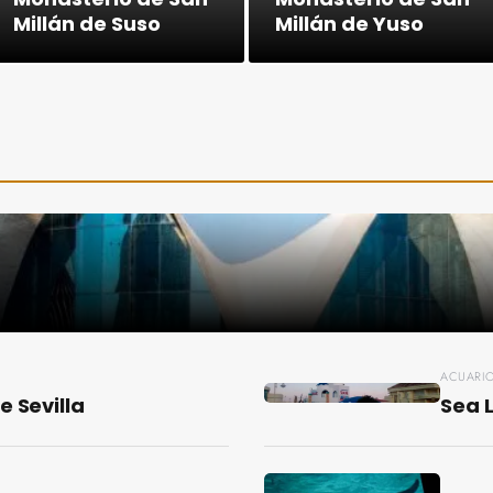
Millán de Suso
Millán de Yuso
ACUARI
e Sevilla
Sea L