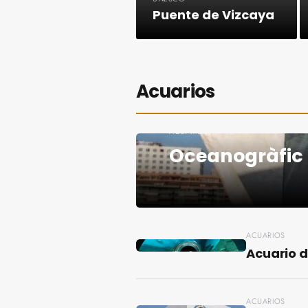
Puente de Vizcaya
Acuarios
ACUARIOS
Oceanogràfic
ACUARIOS
Acuario d
ACUARIOS