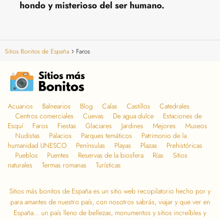
hondo y misterioso del ser humano.
Sitios Bonitos de España
Faros
Acuarios
Balnearios
Blog
Calas
Castillos
Catedrales
Centros comerciales
Cuevas
De agua dulce
Estaciones de
Esquí
Faros
Fiestas
Glaciares
Jardines
Mejores
Museos
Nudistas
Palacios
Parques temáticos
Patrimonio de la
humanidad UNESCO
Penínsulas
Playas
Plazas
Prehistóricas
Pueblos
Puentes
Reservas de la biosfera
Rías
Sitios
naturales
Termas romanas
Turísticas
Sitios más bonitos de España
es un sitio web recopilatorio hecho por y
para amantes de nuestro país, con nosotros sabrás, viajar y que ver en
España… un país lleno de bellezas, monumentos y sitios increíbles y