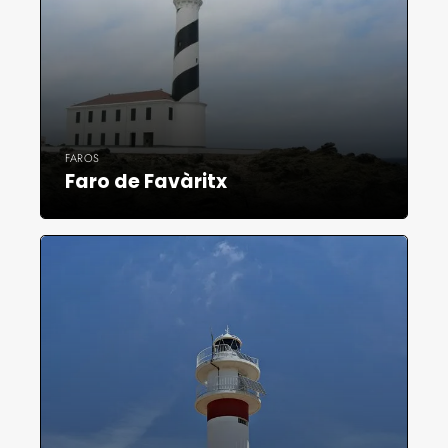
FAROS
Faro de Favàritx