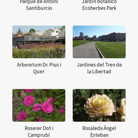
Parque de Antoni
Jardín botánico
Santiburcio
Ecoherbes Park
Arboretum Dr. Pius i
Jardines del Tren de
Quer
la Libertad
Roserer Dot i
Rosaleda Ángel
Camprubí
Esteban