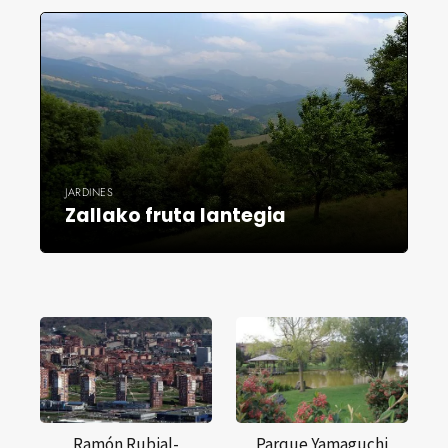
JARDINES
Zallako fruta lantegia
Ramón Rubial-
Parque Yamaguchi