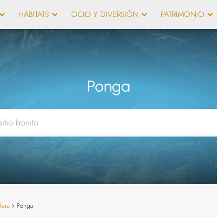
HÁBITATS
OCIO Y DIVERSIÓN
PATRIMONIO
Ponga
fera
Ponga