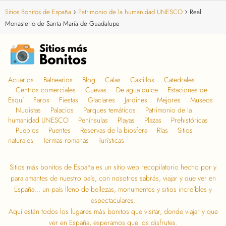
Sitios Bonitos de España
Patrimonio de la humanidad UNESCO
Real
Monasterio de Santa María de Guadalupe
Acuarios
Balnearios
Blog
Calas
Castillos
Catedrales
Centros comerciales
Cuevas
De agua dulce
Estaciones de
Esquí
Faros
Fiestas
Glaciares
Jardines
Mejores
Museos
Nudistas
Palacios
Parques temáticos
Patrimonio de la
humanidad UNESCO
Penínsulas
Playas
Plazas
Prehistóricas
Pueblos
Puentes
Reservas de la biosfera
Rías
Sitios
naturales
Termas romanas
Turísticas
Sitios más bonitos de España
es un sitio web recopilatorio hecho por y
para amantes de nuestro país, con nosotros sabrás, viajar y que ver en
España… un país lleno de bellezas, monumentos y sitios increíbles y
espectaculares.
Aquí están todos los lugares más bonitos que visitar, donde viajar y que
ver en España, esperamos que los disfrutes.