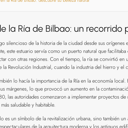
n la Ría de Bilbao: descubre su belleza natural
de la Ría de Bilbao: un recorrido
go silencioso de la historia de la ciudad desde sus orígenes 
nte, este estuario servía como un puerto natural que facilitab
ar con otras regiones. Con el tiempo, la ría se convirtió en u
la Revolución Industrial, cuando la industria del hierro y el 
bién lo hacía la importancia de la Ría en la economía local. E
 sus márgenes, lo que provocó un aumento en la contaminació
s 80, las autoridades comenzaron a implementar proyectos de
 más saludable y habitable.
o es un símbolo de la revitalización urbana, sino también un a
s espectaculares de la arquitectura moderna y los antiguos edif